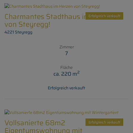
Charmantes Stadthaus im Herzen
Erfolgreich verkauft
von Steyregg!
4221 Steyregg
Zimmer
7
Fläche
2
ca. 220 m
Erfolgreich verkauft
Vollsanierte 68m2
Erfolgreich verkauft
Eigentumswohnung mit