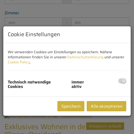
Zimmer
-
Cookie Einstellungen
Wohnfläche (von/bis)
-
Wir verwenden Cookies um Einstellungen zu speichern. Nähere
Informationen finden Sie in unserer
Datenschutzerklärung
und unserer
Weitere Suchoptionen
Cookie Policy
.
Filter zurücksetzen
Suchen
Technisch notwendige
immer
Cookies
aktiv
3
4
5
6
7
Speichern
Alle akzeptieren
Exklusives Wohnen in der
Erfolgreich verkauft