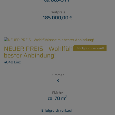
ca. 68,43 m
Kaufpreis
185.000,00 €
NEUER PREIS - Wohlfühloase mit
Erfolgreich verkauft
bester Anbindung!
4040 Linz
Zimmer
3
Fläche
2
ca. 70 m
Erfolgreich verkauft