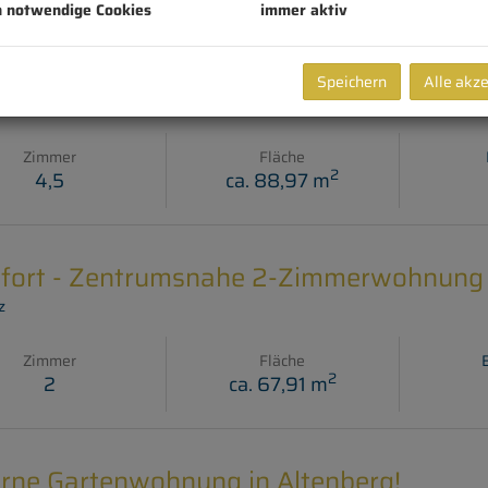
h notwendige Cookies
immer aktiv
G GELEGENE 4,5 ZIMMERWOHNUNG MI
KAUFEN
Speichern
Alle akz
es im Stubai
Zimmer
Fläche
2
4,5
ca. 88,97 m
ofort - Zentrumsnahe 2-Zimmerwohnung 
z
Zimmer
Fläche
2
2
ca. 67,91 m
rne Gartenwohnung in Altenberg!