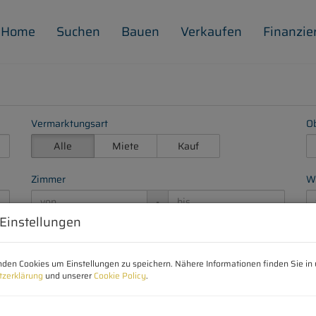
Home
Suchen
Bauen
Verkaufen
Finanzie
Vermarktungsart
Ob
Alle
Miete
Kauf
Zimmer
Wo
-
 Einstellungen
den Cookies um Einstellungen zu speichern. Nähere Informationen finden Sie in 
tzerklärung
und unserer
Cookie Policy
.