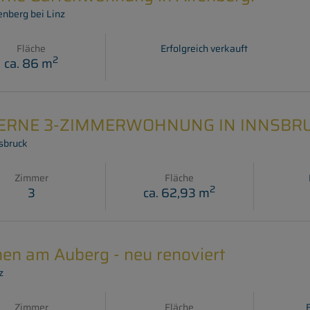
nberg bei Linz
Fläche
Erfolgreich verkauft
2
ca. 86 m
RNE 3-ZIMMERWOHNUNG IN INNSBRU
sbruck
Zimmer
Fläche
2
3
ca. 62,93 m
n am Auberg - neu renoviert
z
Zimmer
Fläche