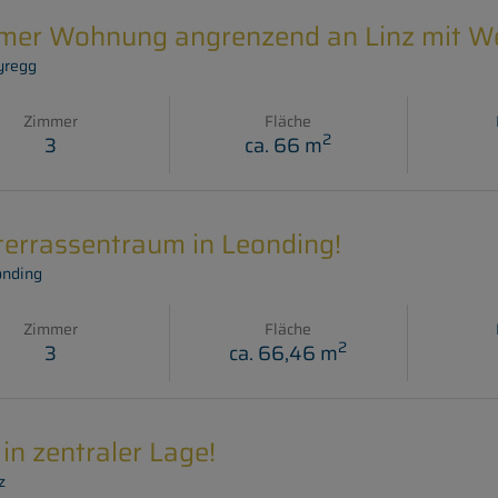
er Wohnung angrenzend an Linz mit Wei
yregg
Zimmer
Fläche
2
3
ca. 66 m
errassentraum in Leonding!
nding
Zimmer
Fläche
2
3
ca. 66,46 m
in zentraler Lage!
z