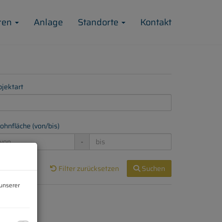
ren
Anlage
Standorte
Kontakt
jektart
hnfläche (von/bis)
-
Filter zurücksetzen
Suchen
unserer