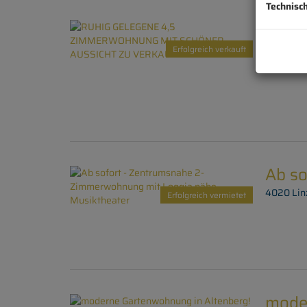
Technisc
RUHI
VER
Erfolgreich verkauft
6165 Telf
Ab s
4020 Lin
Erfolgreich vermietet
mode