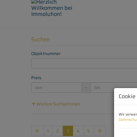
Suchen
Objektnummer
Preis
-
Cookie
Weitere Suchoptionen
Wir verwen
Datenschu
1
2
3
4
5