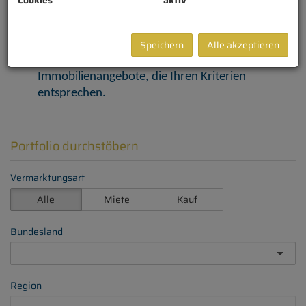
Vormerkkunden ab sofort einen kostenlosen
Servicevorteil. Legen Sie jetzt Ihren individuellen
Speichern
Alle akzeptieren
Suchagenten über den untenstehenden Link an.
Wir informieren Sie exklusiv vorab über passende
Immobilienangebote, die Ihren Kriterien
entsprechen.
Portfolio durchstöbern
Vermarktungsart
Alle
Miete
Kauf
Bundesland
Region