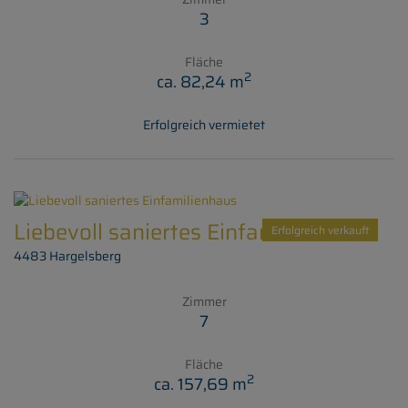
3
Fläche
2
ca. 82,24 m
Erfolgreich vermietet
Liebevoll saniertes Einfamilienhaus
Erfolgreich verkauft
4483 Hargelsberg
Zimmer
7
Fläche
2
ca. 157,69 m