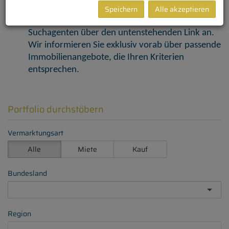
Speichern
Alle akzeptieren
Vormerkkunden ab sofort einen kostenlosen
Servicevorteil. Legen Sie jetzt Ihren individuellen
Suchagenten über den untenstehenden Link an.
Wir informieren Sie exklusiv vorab über passende
Immobilienangebote, die Ihren Kriterien
entsprechen.
Portfolio durchstöbern
Vermarktungsart
Alle
Miete
Kauf
Bundesland
Region