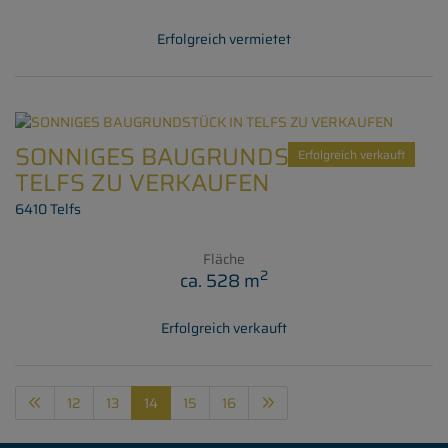
Erfolgreich vermietet
SONNIGES BAUGRUNDSTÜCK IN
Erfolgreich verkauft
TELFS ZU VERKAUFEN
6410 Telfs
Fläche
2
ca. 528 m
Erfolgreich verkauft
12
13
14
15
16