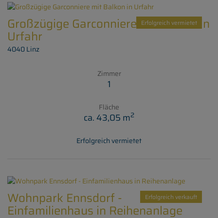
Großzügige Garconniere mit Balkon in
Erfolgreich vermietet
Urfahr
4040 Linz
Zimmer
1
Fläche
2
ca. 43,05 m
Erfolgreich vermietet
Wohnpark Ennsdorf -
Erfolgreich verkauft
Einfamilienhaus in Reihenanlage