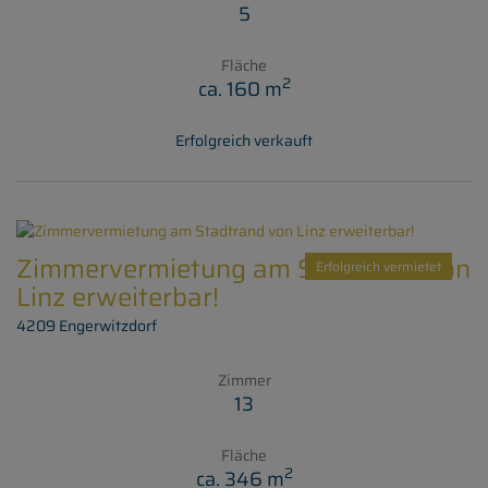
5
Fläche
2
ca. 160 m
Erfolgreich verkauft
Zimmervermietung am Stadtrand von
Erfolgreich vermietet
Linz erweiterbar!
4209 Engerwitzdorf
Zimmer
13
Fläche
2
ca. 346 m