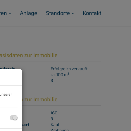
ren
Anlage
Standorte
Kontakt
asisdaten zur Immobilie
aufpreis
Erfolgreich verkauft
2
äche
ca. 100 m
immer
3
unserer
asisdaten zur Immobilie
jektnr.
160
immer
3
ermarktungsart
Kauf
bjektart
Wohnung