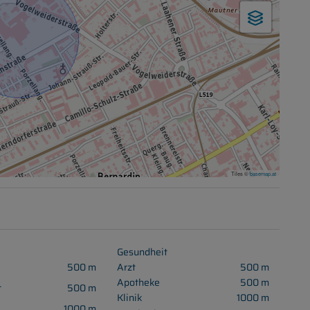
Tiles ©
basemap.at
Gesundheit
500 m
Arzt
500 m
Apotheke
500 m
t
500 m
Klinik
1000 m
1000 m