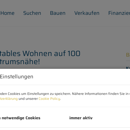
Home
Suchen
Bauen
Verkaufen
Finanzie
rtables Wohnen auf 100
B
ntrumsnähe!
K
Fl
 Einstellungen
Z
den Cookies um Einstellungen zu speichern. Nähere Informationen finden Sie in 
B
tzerklärung
und unserer
Cookie Policy
.
Ob
h notwendige Cookies
immer aktiv
Z
V
O