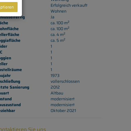
aufpreis
Erfolgreich verkauft
eptieren
utzungsart
Wohnen
hlüsselfertig
Ja
2
äche
ca. 100 m
2
ohnfläche
ca. 100 m
2
llerfläche
ca. 4 m
2
ggiafläche
ca. 5 m
äder
1
C
1
oggien
1
ller
1
bstellräume
1
aujahr
1973
schließung
vollerschlossen
etzte Sanierung
2012
auart
Altbau
ustand
modernisiert
auszustand
modernisiert
eziehbar
Oktober 2021
ontaktieren Sie uns