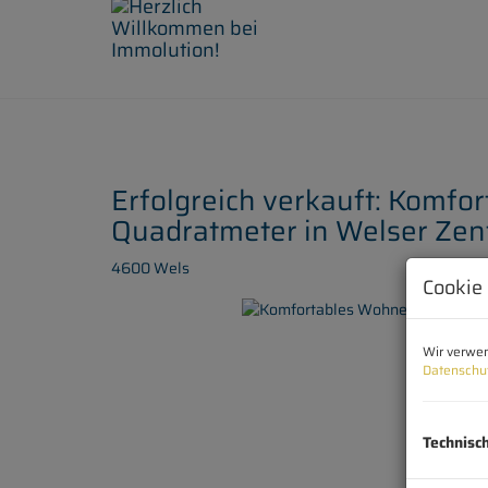
Erfolgreich verkauft: Komfo
Quadratmeter in Welser Ze
4600 Wels
Cookie
Wir verwen
Datenschu
Technisc