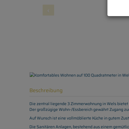
Beschreibung
Die zentral liegende 3 Zimmerwohnung in Wels bietet
Der großzügige Wohn-/Essbereich gewährt Zugang zum
Auf Wunsch ist eine vollmöblierte Küche in gutem Zust
Die Sanitären Anlagen, bestehend aus einem gemütl