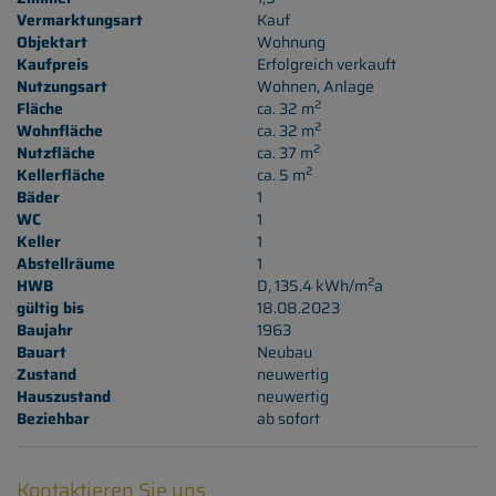
Vermarktungsart
Kauf
Objektart
Wohnung
Kaufpreis
Erfolgreich verkauft
Nutzungsart
Wohnen
Anlage
2
Fläche
ca. 32 m
2
Wohnfläche
ca. 32 m
2
Nutzfläche
ca. 37 m
2
Kellerfläche
ca. 5 m
Bäder
1
WC
1
Keller
1
Abstellräume
1
2
HWB
D, 135.4 kWh/m
a
gültig bis
18.08.2023
Baujahr
1963
Bauart
Neubau
Zustand
neuwertig
Hauszustand
neuwertig
Beziehbar
ab sofort
Kontaktieren Sie uns