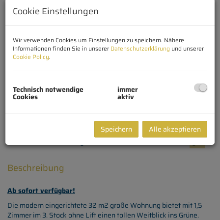
Cookie Einstellungen
Wir verwenden Cookies um Einstellungen zu speichern. Nähere
Informationen finden Sie in unserer
Datenschutzerklärung
und unserer
Cookie Policy
.
Technisch notwendige
immer
Cookies
aktiv
Speichern
Alle akzeptieren
Beschreibung
Ab sofort verfügbar!
Die modern eingerichtete
32 m2 große Wohnung bietet mit 1,5
Zimmer im 3. Stock ohne Lift einen tollen Weitblick ins Grüne.