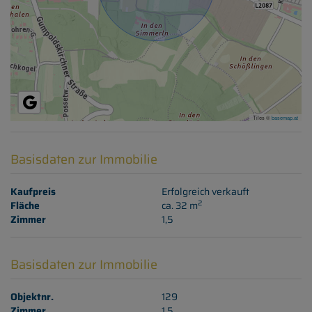
Tiles ©
basemap.at
Basisdaten zur Immobilie
Kaufpreis
Erfolgreich verkauft
2
Fläche
ca. 32 m
Zimmer
1,5
Basisdaten zur Immobilie
Objektnr.
129
Zimmer
1,5