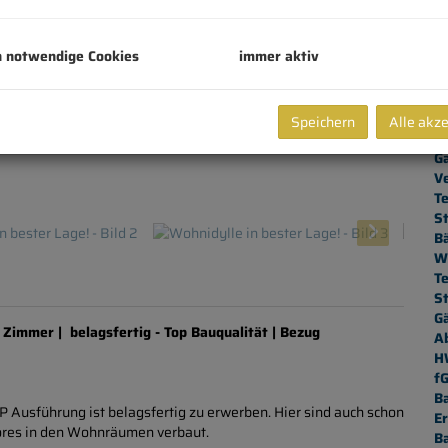
K
N
h notwendige Cookies
immer aktiv
Be
Fl
W
N
Speichern
Alle akz
G
G
V
Te
St
B
W
T
St
G
 Zimmer | belagsfertig - Top Bauqualität | Bezug
A
H
f
B
 Ausführung ist belagsfertig zu erwerben. Hier sind auch schon
Er
tores in den Wohnräumen verbaut.
B