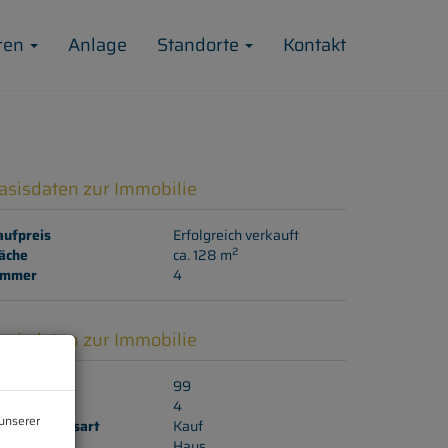
ren
Anlage
Standorte
Kontakt
asisdaten zur Immobilie
aufpreis
Erfolgreich verkauft
2
äche
ca. 128 m
immer
4
asisdaten zur Immobilie
jektnr.
99
immer
4
unserer
ermarktungsart
Kauf
bjektart
Haus