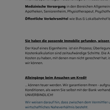
Medizinische Versorgung
in den Bereichen Allgemein
Apotheken, Seniorenheim, Physiotherapeut, Psychothe
Öffentliche Verkehrsmittel
wie Bus & Lokalbahnhof be
Sie haben die passende Immobilie gefunden, wissen a
Der Kauf eines Eigenheims ist ein Prozess; Überlegunge
Kostenkalkulation sind zeitaufwändige Schritte. Die 
Kosten zu haben, mit denen man nicht gerechnet hat, 
wir können.
Alleingänge beim Ansuchen um Kredit
… können teuer werden. Wir garantieren Ihnen - aufgr
Konditionen, als wenn Sie selbst mit der Bank verhan
UNVERBINDLICH!
Wir weisen darauf hin, dass zwischen dem Vermittler u
wirtschaftliches Naheverhältnis besteht.