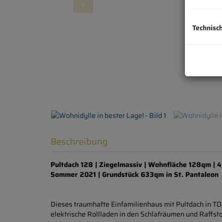
Technisc
Beschreibung
Pultdach 128 | Ziegelmassiv | Wohnfläche 128qm | 4
Sommer 2021 | Grundstück 633qm in St. Pantaleon
Dieses traumhafte Einfamilienhaus mit Pultdach in TOP
elektrische Rollladen in den Schlafräumen und Raffs