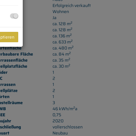
aufpreis
Erfolgreich verkauft
utzungsart
Wohnen
lagsfertig
Ja
2
äche
ca. 128 m
2
ohnfläche
ca. 128 m
2
utzfläche
ca. 136 m
eptieren
2
rundfläche
ca. 633 m
2
artenfläche
ca. 480 m
2
erbaubare Fläche
ca. 84 m
2
rrassenfläche
ca. 35 m
2
ellplatzfläche
ca. 30 m
äder
1
C
2
errassen
1
ellplätze
2
ärten
1
bstellräume
3
2
WB
46 kWh/m
a
GEE
0,75
aujahr
2020
schließung
vollerschlossen
auart
Neubau