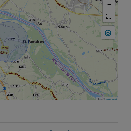
−
Tiles ©
basemap.at