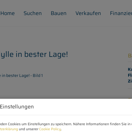
Home
Suchen
Bauen
Verkaufen
Finanzie
ylle in bester Lage!
B
K
Fl
Z
B
 Einstellungen
Ob
Z
den Cookies um Einstellungen zu speichern. Nähere Informationen finden Sie in 
V
tzerklärung
und unserer
Cookie Policy
.
O