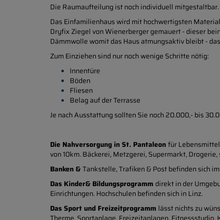
Die Raumaufteilung ist noch
individuell
mitgestaltbar.
Das Einfamilienhaus wird mit hochwertigsten Materia
Dryfix Ziegel von Wienerberger gemauert - dieser bei
Dämmwolle womit das Haus atmungsaktiv bleibt - das
Zum Einziehen sind nur noch wenige Schritte nötig:
Innentüre
Böden
Fliesen
Belag auf der Terrasse
Je nach Ausstattung sollten Sie noch 20.000,- bis 30.0
Die Nahversorgung in St. Pantaleon
für Lebensmittel
von 10km. Bäckerei, Metzgerei, Supermarkt, Drogerie,
Banken &
Tankstelle, Trafiken & Post befinden sich im
Das Kinder& Bildungsprogramm
direkt in der Umgebu
Einrichtungen. Hochschulen befinden sich in Linz.
Das Sport und Freizeitprogramm
lässt nichts zu wü
Therme, Sportanlage, Freizeitanlagen, Fitnessstudio, 