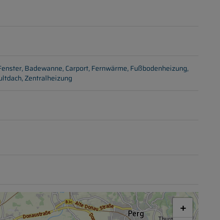
Fenster
Badewanne
Carport
Fernwärme
Fußbodenheizung
ultdach
Zentralheizung
+