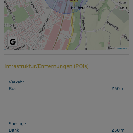
Tiles ©
basemap.at
Infrastruktur/Entfernungen (POIs)
Verkehr
Bus
250 m
Sonstige
Bank
250 m