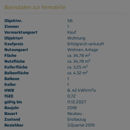
Basisdaten zur Immobilie
Objektnr.
56
Zimmer
1
Vermarktungsart
Kauf
Objektart
Wohnung
Kaufpreis
Erfolgreich verkauft
Nutzungsart
Wohnen
Anlage
2
Fläche
ca. 34,78 m
2
Nutzfläche
ca. 34,78 m
2
Kellerfläche
ca. 3,25 m
2
Balkonfläche
ca. 4,32 m
Balkone
1
Keller
1
2
HWB
B, 42 kWh/m
a
fGEE
0,72
gültig bis
11.12.2027
Baujahr
2018
Bauart
Neubau
Zustand
Erstbezug
Beziehbar
3.Quartal 2019