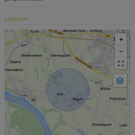
Lageplan
+
−