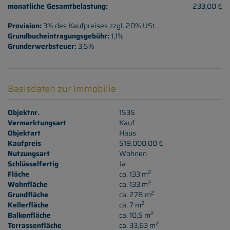
monatliche Gesamtbelastung:
233,00 €
Provision:
3% des Kaufpreises zzgl. 20% USt.
Grundbucheintragungsgebühr:
1,1%
Grunderwerbsteuer:
3,5%
Basisdaten zur Immobilie
Objektnr.
1535
Vermarktungsart
Kauf
Objektart
Haus
Kaufpreis
519.000,00 €
Nutzungsart
Wohnen
Schlüsselfertig
Ja
2
Fläche
ca. 133 m
2
Wohnfläche
ca. 133 m
2
Grundfläche
ca. 278 m
2
Kellerfläche
ca. 7 m
2
Balkonfläche
ca. 10,5 m
2
Terrassenfläche
ca. 33,63 m