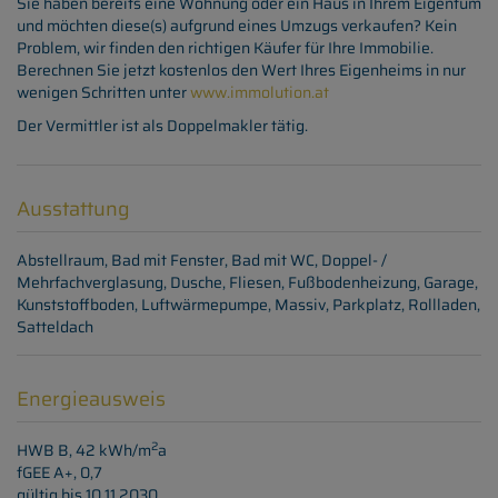
Sie haben bereits eine Wohnung oder ein Haus in Ihrem Eigentum
und möchten diese(s) aufgrund eines Umzugs verkaufen? Kein
Problem, wir finden den richtigen Käufer für Ihre Immobilie.
Berechnen Sie jetzt kostenlos den Wert Ihres Eigenheims in nur
wenigen Schritten unter
www.immolution.at
Der Vermittler ist als Doppelmakler tätig.
Ausstattung
Abstellraum
Bad mit Fenster
Bad mit WC
Doppel- /
Mehrfachverglasung
Dusche
Fliesen
Fußbodenheizung
Garage
Kunststoffboden
Luftwärmepumpe
Massiv
Parkplatz
Rollladen
Satteldach
Energieausweis
2
HWB
B, 42 kWh/m
a
fGEE
A+, 0,7
gültig bis
10.11.2030