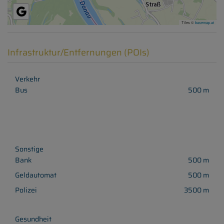
Tiles ©
basemap.at
Infrastruktur/Entfernungen (POIs)
Verkehr
Bus
500 m
Sonstige
Bank
500 m
Geldautomat
500 m
Polizei
3500 m
Gesundheit