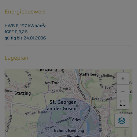
Energieausweis
2
HWB
E, 197 kWh/m
a
fGEE
F, 3,26
gültig bis
24.01.2036
Lageplan
+
−