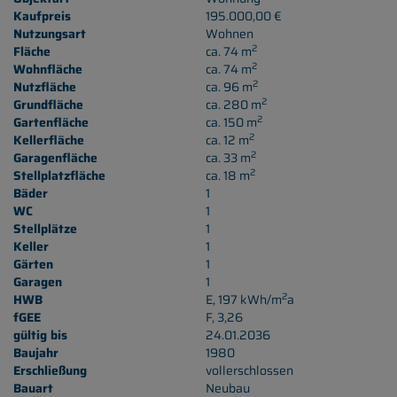
Kaufpreis
195.000,00 €
Nutzungsart
Wohnen
2
Fläche
ca. 74 m
2
Wohnfläche
ca. 74 m
2
Nutzfläche
ca. 96 m
2
Grundfläche
ca. 280 m
2
Gartenfläche
ca. 150 m
2
Kellerfläche
ca. 12 m
2
Garagenfläche
ca. 33 m
2
Stellplatzfläche
ca. 18 m
Bäder
1
WC
1
Stellplätze
1
Keller
1
Gärten
1
Garagen
1
2
HWB
E, 197 kWh/m
a
fGEE
F, 3,26
gültig bis
24.01.2036
Baujahr
1980
Erschließung
vollerschlossen
Bauart
Neubau