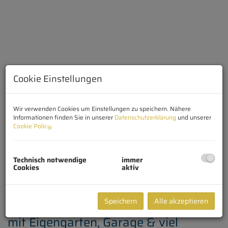
Cookie Einstellungen
Wir verwenden Cookies um Einstellungen zu speichern. Nähere
Informationen finden Sie in unserer
Datenschutzerklärung
und unserer
Cookie Policy
.
Technisch notwendige
immer
Cookies
aktiv
Beschreibung
Speichern
Alle akzeptieren
Sanierungsbedürftige Wohneinheit
mit Eigengarten, Garage & viel