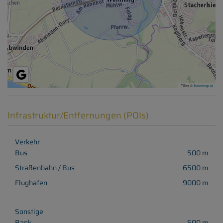
Tiles ©
basemap.at
Infrastruktur/Entfernungen (POIs)
Verkehr
Bus
500 m
Straßenbahn / Bus
6500 m
Flughafen
9000 m
Sonstige
Bank
500 m