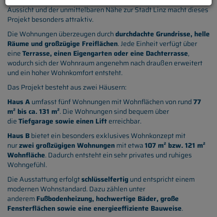
Baukörper. Die Kombination aus ruhiger Wohnlage, schöner
Aussicht und der unmittelbaren Nähe zur Stadt Linz macht dieses
Projekt besonders attraktiv.
Die Wohnungen überzeugen durch
durchdachte Grundrisse, helle
Räume und großzügige Freiflächen
. Jede Einheit verfügt über
eine
Terrasse, einen Eigengarten oder eine Dachterrasse
,
wodurch sich der Wohnraum angenehm nach draußen erweitert
und ein hoher Wohnkomfort entsteht.
Das Projekt besteht aus zwei Häusern:
Haus A
umfasst fünf Wohnungen mit Wohnflächen von rund
77
m² bis ca. 131 m²
. Die Wohnungen sind bequem über
die
Tiefgarage sowie einen Lift
erreichbar.
Haus B
bietet ein besonders exklusives Wohnkonzept mit
nur
zwei großzügigen Wohnungen
mit etwa
107 m² bzw. 121 m²
Wohnfläche
. Dadurch entsteht ein sehr privates und ruhiges
Wohngefühl.
Die Ausstattung erfolgt
schlüsselfertig
und entspricht einem
modernen Wohnstandard. Dazu zählen unter
anderem
Fußbodenheizung, hochwertige Bäder, große
Fensterflächen sowie eine energieeffiziente Bauweise
.