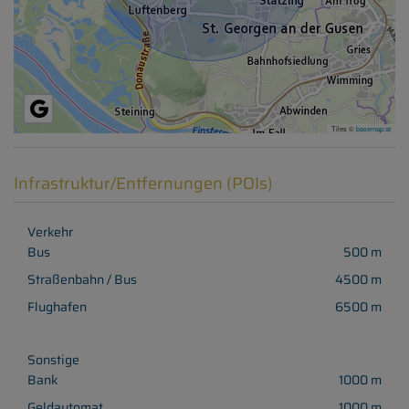
Tiles ©
basemap.at
Infrastruktur/Entfernungen (POIs)
Verkehr
Bus
500 m
Straßenbahn / Bus
4500 m
Flughafen
6500 m
Sonstige
Bank
1000 m
Geldautomat
1000 m