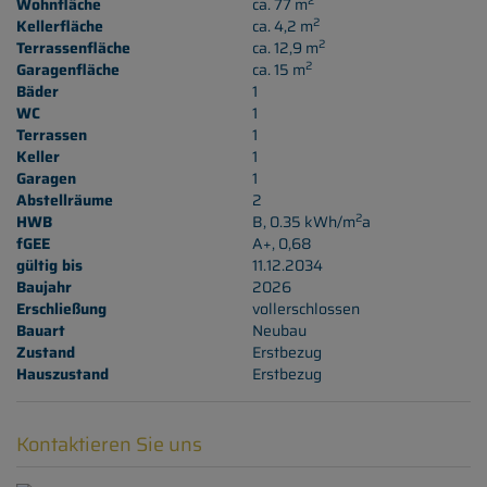
2
Wohnfläche
ca. 77 m
2
Kellerfläche
ca. 4,2 m
2
Terrassenfläche
ca. 12,9 m
2
Garagenfläche
ca. 15 m
Bäder
1
WC
1
Terrassen
1
Keller
1
Garagen
1
Abstellräume
2
2
HWB
B, 0.35 kWh/m
a
fGEE
A+, 0,68
gültig bis
11.12.2034
Baujahr
2026
Erschließung
vollerschlossen
Bauart
Neubau
Zustand
Erstbezug
Hauszustand
Erstbezug
Kontaktieren Sie uns