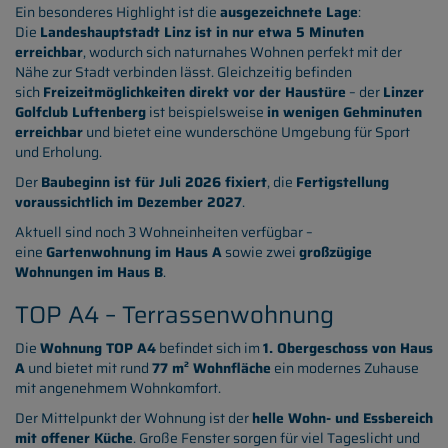
Ein besonderes Highlight ist die
ausgezeichnete Lage
:
Die
Landeshauptstadt Linz ist in nur etwa 5 Minuten
erreichbar
, wodurch sich naturnahes Wohnen perfekt mit der
Nähe zur Stadt verbinden lässt. Gleichzeitig befinden
sich
Freizeitmöglichkeiten direkt vor der Haustüre
– der
Linzer
Golfclub Luftenberg
ist beispielsweise
in wenigen Gehminuten
erreichbar
und bietet eine wunderschöne Umgebung für Sport
und Erholung.
Der
Baubeginn ist für Juli 2026 fixiert
, die
Fertigstellung
voraussichtlich im Dezember 2027
.
Aktuell sind noch 3 Wohneinheiten verfügbar –
eine
Gartenwohnung im Haus A
sowie zwei
großzügige
Wohnungen im Haus B
.
TOP A4 – Terrassenwohnung
Die
Wohnung TOP A4
befindet sich im
1. Obergeschoss von Haus
A
und bietet mit rund
77 m² Wohnfläche
ein modernes Zuhause
mit angenehmem Wohnkomfort.
Der Mittelpunkt der Wohnung ist der
helle Wohn- und Essbereich
mit offener Küche
. Große Fenster sorgen für viel Tageslicht und