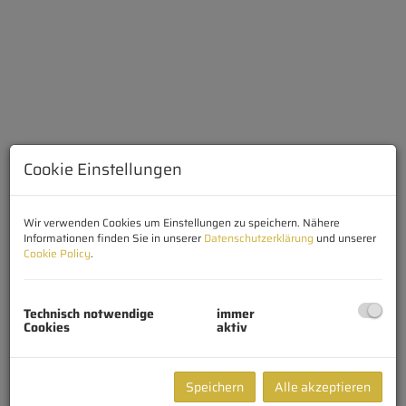
Cookie Einstellungen
Wir verwenden Cookies um Einstellungen zu speichern. Nähere
Informationen finden Sie in unserer
Datenschutzerklärung
und unserer
Cookie Policy
.
Beschreibung
Technisch notwendige
immer
Cookies
aktiv
In attraktiver
Südhanglage von Luftenberg an der
Donau
entsteht ein modernes Neubauprojekt mit insgesamt
7
Speichern
Alle akzeptieren
hochwertigen Eigentumswohnungen
, verteilt auf zwei stilvolle