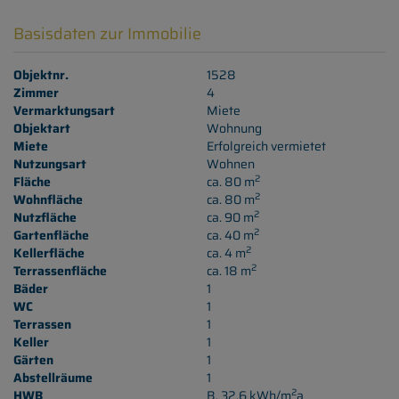
Basisdaten zur Immobilie
Objektnr.
1528
Zimmer
4
Vermarktungsart
Miete
Objektart
Wohnung
Miete
Erfolgreich vermietet
Nutzungsart
Wohnen
2
Fläche
ca. 80 m
2
Wohnfläche
ca. 80 m
2
Nutzfläche
ca. 90 m
2
Gartenfläche
ca. 40 m
2
Kellerfläche
ca. 4 m
2
Terrassenfläche
ca. 18 m
Bäder
1
WC
1
Terrassen
1
Keller
1
Gärten
1
Abstellräume
1
2
HWB
B, 32.6 kWh/m
a