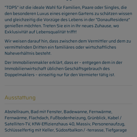
"TOP5" ist die ideale Wahl für Familien, Paare oder Singles, die
den besonderen Luxus eines eigenen Gartens zu schätzen wissen
und gleichzeitig die Vorzüge des Lebens in der "DonauResidenz"
genießen möchten. Treten Sie ein in Ihr neues Zuhause, wo
Exklusivität auf Lebensqualität trifft!
Wir weisen darauf hin, dass zwischen dem Vermittler und dem zu
vermittelnden Dritten ein familiäres oder wirtschaftliches
Naheverhältnis besteht.
Der Immobilienmakler erklärt, dass er – entgegen dem in der
Immobilienwirtschaft üblichen Geschäftsgebrauch des
Doppelmaklers – einseitig nur für den Vermieter tätig ist.
Ausstattung
Abstellraum
Bad mit Fenster
Badewanne
Fernwärme
Fernwärme
Flachdach
Fußbodenheizung
Grünblick
Kabel /
Satelliten-TV
KfW-Effizienzhaus 40
Massiv
Personenaufzug
Schlüsselfertig mit Keller
Südostbalkon / -terrasse
Tiefgarage