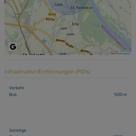
Tiles ©
basemap.at
Infrastruktur/Entfernungen (POIs)
Verkehr
Bus
500 m
Sonstige