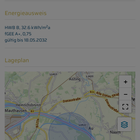
Energieausweis
2
HWB
B, 32.6 kWh/m
a
fGEE
A+, 0,75
gültig bis
18.05.2032
Lageplan
+
−