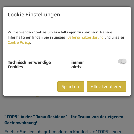
Cookie Einstellungen
Wir verwenden Cookies um Einstellungen zu speichern. Nähere
Informationen finden Sie in unserer
Datenschutzerklärung
und unserer
Cookie Policy
.
Technisch notwendige
immer
Cookies
aktiv
Speichern
Alle akzeptieren
Beschreibung
"TOP5" in der "DonauResidenz" - Ihr Traum von der eigenen
Gartenwohnung!
Erleben Sie den Inbegriff modernen Komforts in "TOP5", einer