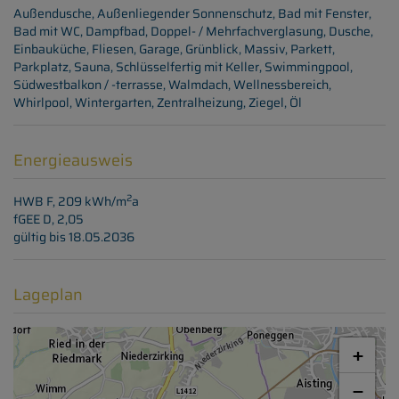
Außendusche
Außenliegender Sonnenschutz
Bad mit Fenster
Bad mit WC
Dampfbad
Doppel- / Mehrfachverglasung
Dusche
Einbauküche
Fliesen
Garage
Grünblick
Massiv
Parkett
Parkplatz
Sauna
Schlüsselfertig mit Keller
Swimmingpool
Südwestbalkon / -terrasse
Walmdach
Wellnessbereich
Whirlpool
Wintergarten
Zentralheizung
Ziegel
Öl
Energieausweis
2
HWB
F, 209 kWh/m
a
fGEE
D, 2,05
gültig bis
18.05.2036
Lageplan
+
−