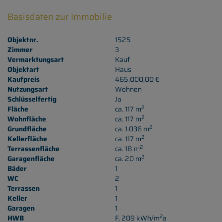
Basisdaten zur Immobilie
Objektnr.
1525
Zimmer
3
Vermarktungsart
Kauf
Objektart
Haus
Kaufpreis
465.000,00 €
Nutzungsart
Wohnen
Schlüsselfertig
Ja
2
Fläche
ca. 117 m
2
Wohnfläche
ca. 117 m
2
Grundfläche
ca. 1.036 m
2
Kellerfläche
ca. 117 m
2
Terrassenfläche
ca. 18 m
2
Garagenfläche
ca. 20 m
Bäder
1
WC
2
Terrassen
1
Keller
1
Garagen
1
2
HWB
F, 209 kWh/m
a