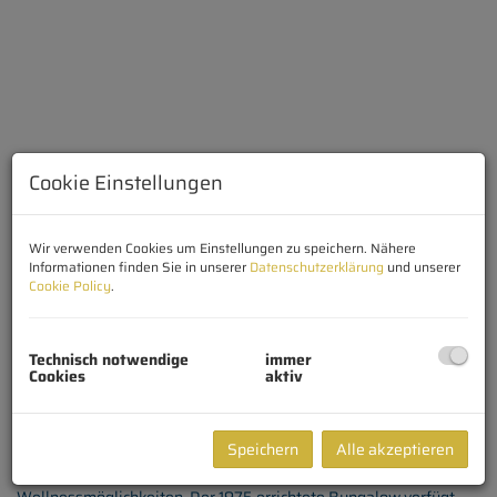
Cookie Einstellungen
Wir verwenden Cookies um Einstellungen zu speichern. Nähere
Informationen finden Sie in unserer
Datenschutzerklärung
und unserer
Cookie Policy
.
Technisch notwendige
immer
Cookies
aktiv
Beschreibung
Dieses charmante Anwesen in absoluter Ruhelage bietet eine
Speichern
Alle akzeptieren
seltene Kombination aus Wohnkomfort, großzügigem
Platzangebot sowie vielseitigen Freizeit- und