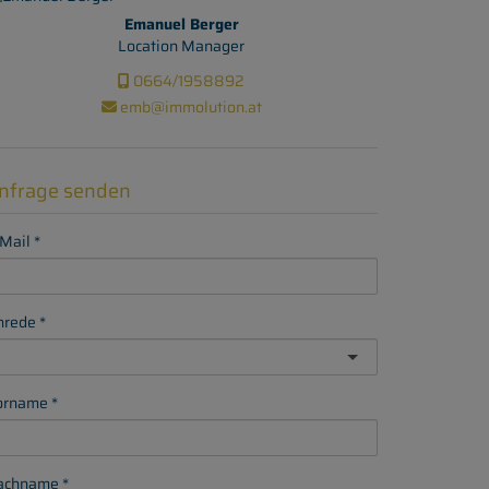
Emanuel Berger
Location Manager
0664/1958892
emb@immolution.at
nfrage senden
Mail
nrede
orname
achname