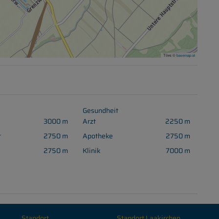
Tiles ©
basemap.at
Gesundheit
3000 m
Arzt
2250 m
t
2750 m
Apotheke
2750 m
2750 m
Klinik
7000 m
Standort
Standort Laakirchen