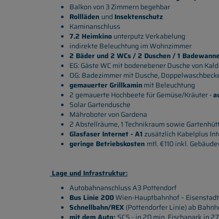
Balkon von 3 Zimmern begehbar
Rollläden
und
Insektenschutz
Kaminanschluss
7.2 Heimkino
unterputz Verkabelung
indirekte Beleuchtung im Wohnzimmer
2 Bäder und 2 WCs / 2 Duschen / 1 Badewann
EG: Gäste WC mit bodenebener Dusche von Kal
OG: Badezimmer mit Dusche, Doppelwaschbeck
gemauerter Grillkamin
mit Beleuchtung
2 gemauerte Hochbeete für Gemüse/Kräuter -
a
Solar Gartendusche
Mähroboter von Gardena
2 Abstellräume, 1 Technikraum sowie Gartenhüt
Glasfaser Internet - A1
zusätzlich Kabelplus In
geringe Betriebskosten
mtl. €110 inkl. Gebäud
Lage und Infrastruktur:
Autobahnanschluss A3 Pottendorf
Bus Linie 200
Wien-Hauptbahnhof – Eisenstadt
Schnellbahn/REX
(Pottendorfer Linie) ab Bahnh
mit dem Auto:
SCS - in 20 min, Fischapark in 27