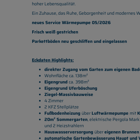
hoher Lebensqualität.
Ein Zuhause, das Ruhe, Geborgenheit und modernes W
neues Service Wärmepumpe 05/2026
Frisch weiß gestrichen
Parkettböden neu geschliffen und eingelassen
Eckdaten Highlights:
direkter Zugang vom Garten zum eigenen Bad
Wohnfläche ca. 138m²
Eigengrund
ca.
398m²
Eigengrund Uferböschung
Ziegel-Massivbauweise
4 Zimmer
2 KFZ Stellplätze
Fußbodenheizung
über
Luftwärmepumpe
mit
K
20m² Sommergarten
, elektrische Pergola Mar
und 2 Heizstrahlern
Hauswasserversorgung
über
eigenen Brunnen
automatische Gartenbewässerung
Haupt und 