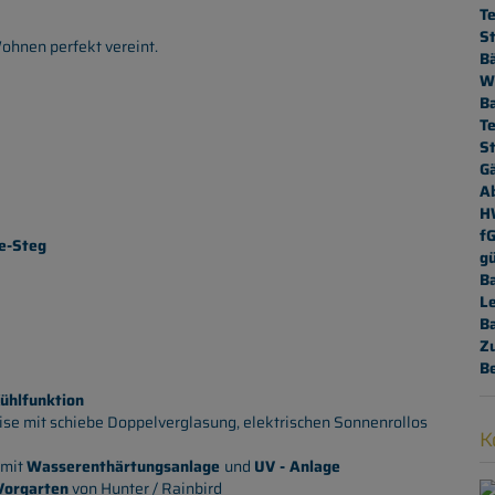
Te
St
ohnen perfekt vereint.
B
W
B
T
St
G
A
H
f
e-Steg
gü
B
L
B
Z
B
ühlfunktion
kise mit schiebe Doppelverglasung, elektrischen Sonnenrollos
K
mit
Wasserenthärtungsanlage
und
UV - Anlage
Vorgarten
von Hunter / Rainbird