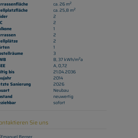
2
rrassenfläche
ca. 26 m
2
ellplatzfläche
ca. 25,8 m
äder
2
C
2
alkone
1
errassen
2
ellplätze
2
ärten
1
bstellräume
3
2
WB
B, 37 kWh/m
a
GEE
A, 0,72
ltig bis
21.04.2036
aujahr
2014
etzte Sanierung
2026
auart
Neubau
ustand
neuwertig
eziehbar
sofort
ontaktieren Sie uns