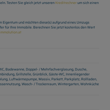
eln. Testen Sie gleich jetzt unseren
Kreditrechner
um sich einen
em Eigentum und möchten diese(s) aufgrund eines Umzugs
fer für Ihre Immobile. Berechnen Sie jetzt kostenlos den Wert
mmolution.at
 WC
Badewanne
Doppel- / Mehrfachverglasung
Dusche
anbindung
Grillstelle
Grünblick
Gäste-WC
Innenliegender
hlung
Luftwärmepumpe
Massiv
Parkett
Parkplatz
Rollladen
assennutzung
Wasch- / Trockenraum
Wintergarten
Wohnküche