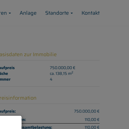
ren
Anlage
Standorte
Kontakt
asisdaten zur Immobilie
aufpreis
750.000,00 €
2
äche
ca. 138,15 m
immer
4
reisinformation
ufpreis:
750.000,00 €
triebskosten:
110,00 €
onatliche Gesamtbelastung:
110,00 €