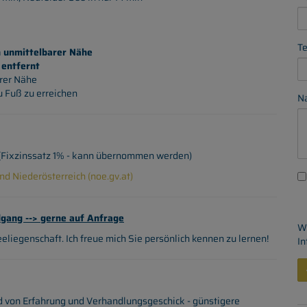
Te
n unmittelbarer Nähe
 entfernt
arer Nähe
u Fuß zu erreichen
Na
t (Fixzinssatz 1% - kann übernommen werden)
d Niederösterreich (noe.gv.at)
dgang --> gerne auf Anfrage
Wi
eliegenschaft. Ich freue mich Sie persönlich kennen zu lernen!
In
d von Erfahrung und Verhandlungsgeschick - günstigere