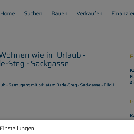
Home
Suchen
Bauen
Verkaufen
Finanzie
 Wohnen wie im Urlaub -
B
e-Steg - Sackgasse
K
Fl
Z
P
Ka
Be
 Einstellungen
m