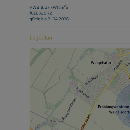
2
HWB
B, 37 kWh/m
a
fGEE
A, 0,72
gültig bis
21.04.2036
Lageplan