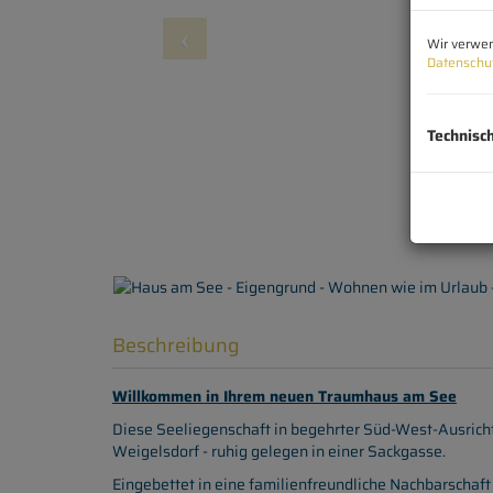
Wir verwen
Datenschu
Technisc
Beschreibung
Willkommen in Ihrem neuen Traumhaus am See
Diese Seeliegenschaft in begehrter Süd-West-Ausricht
Weigelsdorf - ruhig gelegen in einer Sackgasse.
Eingebettet in eine familienfreundliche Nachbarschaf