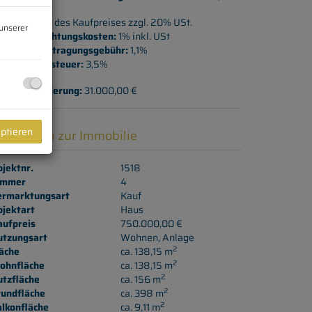
ovision:
3% des Kaufpreises zzgl. 20% USt.
unserer
rtragserrichtungskosten:
1% inkl. USt
rundbucheintragungsgebühr:
1,1%
runderwerbsteuer:
3,5%
ohnbauförderung:
31.000,00 €
eptieren
asisdaten zur Immobilie
jektnr.
1518
immer
4
ermarktungsart
Kauf
bjektart
Haus
aufpreis
750.000,00 €
utzungsart
Wohnen
Anlage
2
äche
ca. 138,15 m
2
ohnfläche
ca. 138,15 m
2
utzfläche
ca. 156 m
2
rundfläche
ca. 398 m
2
lkonfläche
ca. 9,11 m