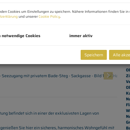
Pr
den Cookies um Einstellungen zu speichern. Nähere Informationen finden Sie in 
Ve
tzerklärung
und unserer
Cookie Policy
.
G
G
h notwendige Cookies
immer aktiv
W
Speichern
Alle akz
B
Ob
Z
V
O
K
N
Fl
W
ung befindet sich in einer der exklusivsten Lagen von
N
G
t genießen Sie hier ein sicheres, harmonisches Wohngefühl mit
Ba