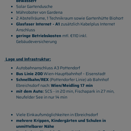
bewässert
Solar Gartendusche
Mähroboter von Gardena
2 Abstellräume, 1 Technikraum sowie Gartenhütte Biohort
Glasfaser Internet - A1
zusätzlich Kabelplus Internet
Anschluss
geringe Betriebskosten
mtl. €110 inkl.
Gebäudeversicherung
Lage und Infrastruktur:
Autobahnanschluss A3 Pottendorf
Bus Linie 200
Wien-Hauptbahnhof – Eisenstadt
Schnellbahn/REX
(Pottendorfer Linie) ab Bahnhof
Ebreichsdorf nach:
Wien/Meidling 17 min
mit dem Auto:
SCS - in 20 min, Fischapark in 27 min,
Neufelder See in nur 14 min
Viele Einkaufsmöglichkeiten in Ebreichsdorf
mehrere Krippen, Kindergärten und Schulen in
unmittelbarer Nähe