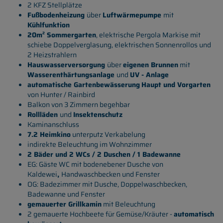
2 KFZ Stellplätze
Fußbodenheizung
über
Luftwärmepumpe
mit
Kühlfunktion
20m² Sommergarten
, elektrische Pergola Markise mit
schiebe Doppelverglasung, elektrischen Sonnenrollos und
2 Heizstrahlern
Hauswasserversorgung
über
eigenen Brunnen
mit
Wasserenthärtungsanlage
und
UV - Anlage
automatische Gartenbewässerung
Haupt und Vorgarten
von Hunter / Rainbird
Balkon von 3 Zimmern begehbar
Rollläden
und
Insektenschutz
Kaminanschluss
7.2 Heimkino
unterputz Verkabelung
indirekte Beleuchtung im Wohnzimmer
2 Bäder und 2 WCs / 2 Duschen / 1 Badewanne
EG: Gäste WC mit bodenebener Dusche von
Kaldewei
,
Handwaschbecken und Fenster
OG: Badezimmer mit Dusche, Doppelwaschbecken,
Badewanne und Fenster
gemauerter Grillkamin
mit Beleuchtung
2 gemauerte Hochbeete für Gemüse/Kräuter -
automatisch