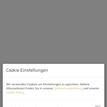
Cookie Einstellungen
Wir verwenden Cookies um Einstellungen zu speichern. Nähere
Beschreibung
Informationen finden Sie in unserer
Datenschutzerklärung
und unserer
Cookie Policy
.
Willkommen in Ihrem neuen Traumhaus am See
Diese Seeliegenschaft in begehrter Süd-West-Ausrichtung