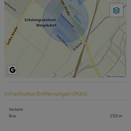
Tiles ©
basemap.at
Infrastruktur/Entfernungen (POIs)
Verkehr
Bus
250 m