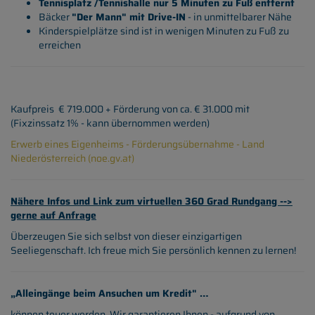
Tennisplatz /Tennishalle nur 5 Minuten zu Fuß entfernt
Bäcker
"Der Mann" mit Drive-IN
- in unmittelbarer Nähe
Kinderspielplätze sind ist in wenigen Minuten zu Fuß zu
erreichen
Kaufpreis € 719.000 + Förderung von ca. € 31.000 mit
(Fixzinssatz 1% - kann übernommen werden)
Erwerb eines Eigenheims - Förderungsübernahme - Land
Niederösterreich (noe.gv.at)
Nähere Infos und Link zum virtuellen 360 Grad Rundgang -->
gerne auf Anfrage
Überzeugen Sie sich selbst von dieser einzigartigen
Seeliegenschaft. Ich freue mich Sie persönlich kennen zu lernen!
„Alleingänge beim Ansuchen um Kredit" …
können teuer werden. Wir garantieren Ihnen - aufgrund von