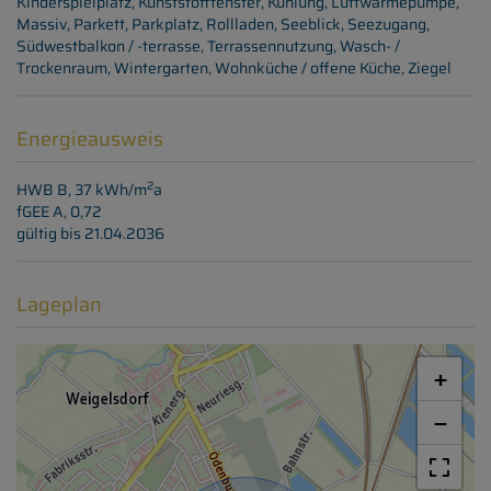
Kinderspielplatz
Kunststofffenster
Kühlung
Luftwärmepumpe
Massiv
Parkett
Parkplatz
Rollladen
Seeblick
Seezugang
Südwestbalkon / -terrasse
Terrassennutzung
Wasch- /
Trockenraum
Wintergarten
Wohnküche / offene Küche
Ziegel
Energieausweis
2
HWB
B, 37 kWh/m
a
fGEE
A, 0,72
gültig bis
21.04.2036
Lageplan
+
−