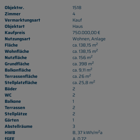
Objektnr.
1518
Zimmer
4
Vermarktungsart
Kauf
Objektart
Haus
Kaufpreis
750.000,00 €
Nutzungsart
Wohnen
Anlage
2
Fläche
ca. 138,15 m
2
Wohnfläche
ca. 138,15 m
2
Nutzfläche
ca. 156 m
2
Grundfläche
ca. 398 m
2
Balkonfläche
ca. 9,11 m
2
Terrassenfläche
ca. 26 m
2
Stellplatzfläche
ca. 25,8 m
Bäder
2
WC
2
Balkone
1
Terrassen
2
Stellplätze
2
Gärten
1
Abstellräume
3
2
HWB
B, 37 kWh/m
a
fGEE
A, 0,72