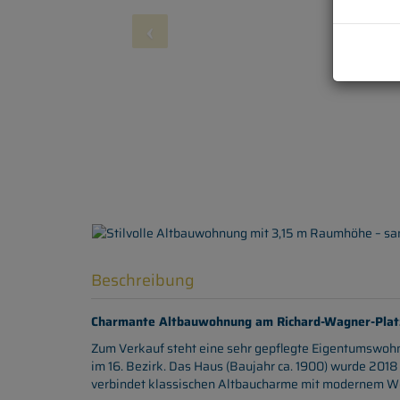
Beschreibung
Charmante Altbauwohnung am Richard-Wagner-Platz
Zum Verkauf steht eine sehr gepflegte Eigentumswohn
im 16. Bezirk. Das Haus (Baujahr ca. 1900) wurde 20
verbindet klassischen Altbaucharme mit modernem W