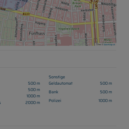
Tiles ©
basemap.at
Sonstige
500 m
Geldautomat
500 m
500 m
Bank
500 m
1000 m
Polizei
1000 m
s
2000 m