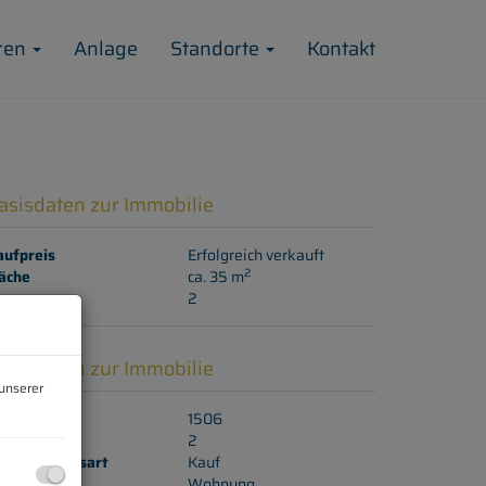
ren
Anlage
Standorte
Kontakt
asisdaten zur Immobilie
aufpreis
Erfolgreich verkauft
2
äche
ca. 35 m
immer
2
asisdaten zur Immobilie
unserer
jektnr.
1506
immer
2
ermarktungsart
Kauf
bjektart
Wohnung