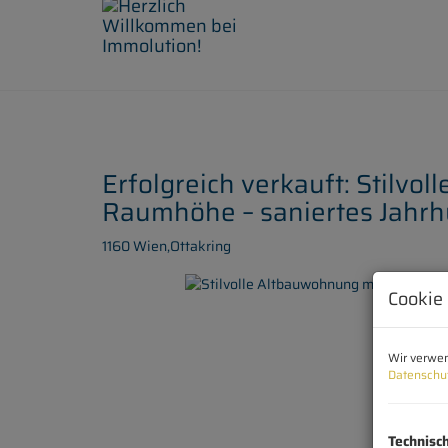
Erfolgreich verkauft: Stilvo
Raumhöhe – saniertes Jahr
1160 Wien,Ottakring
Cookie
Wir verwen
Datenschu
Technisc