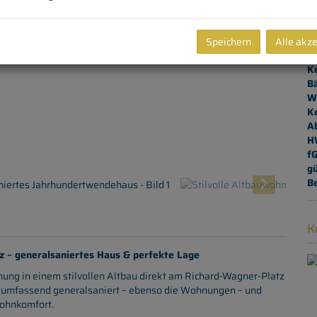
K
N
Fl
Speichern
Alle akz
W
Ke
B
W
Ke
A
H
f
gü
B
K
 – generalsaniertes Haus & perfekte Lage
ung in einem stilvollen Altbau direkt am Richard-Wagner-Platz
18 umfassend generalsaniert – ebenso die Wohnungen – und
ohnkomfort.