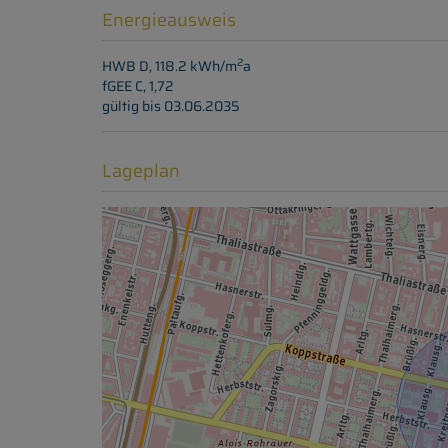
Energieausweis
2
HWB
D, 118.2 kWh/m
a
fGEE
C, 1,72
gültig bis
03.06.2035
Lageplan