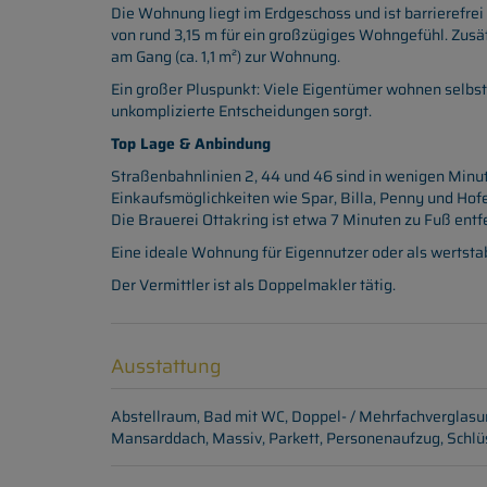
Die Wohnung liegt im Erdgeschoss und ist barrierefrei
von rund 3,15 m für ein großzügiges Wohngefühl. Zusätz
am Gang (ca. 1,1 m²) zur Wohnung.
Ein großer Pluspunkt: Viele Eigentümer wohnen selb
unkomplizierte Entscheidungen sorgt.
Top Lage & Anbindung
Straßenbahnlinien 2, 44 und 46 sind in wenigen Minute
Einkaufsmöglichkeiten wie Spar, Billa, Penny und Hofe
Die Brauerei Ottakring ist etwa 7 Minuten zu Fuß entfe
Eine ideale Wohnung für Eigennutzer oder als wertstab
Der Vermittler ist als Doppelmakler tätig.
Ausstattung
Abstellraum
Bad mit WC
Doppel- / Mehrfachverglas
Mansarddach
Massiv
Parkett
Personenaufzug
Schlü