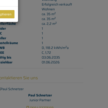
aufpreis
Erfolgreich verkauft
utzungsart
Wohnen
2
äche
ca. 35 m
eptieren
2
ohnfläche
ca. 35 m
2
llerfläche
ca. 2,2 m
äder
1
C
1
ller
1
bstellräume
1
2
WB
D, 118.2 kWh/m
a
GEE
C, 1,72
ltig bis
03.06.2035
eziehbar
01.06.2026
ontaktieren Sie uns
Paul Schnetzer
Junior Partner
0664/1370569