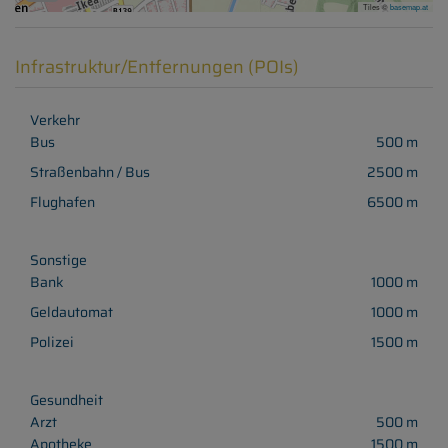
Tiles ©
basemap.at
Infrastruktur/Entfernungen (POIs)
Verkehr
Bus
500 m
Straßenbahn / Bus
2500 m
Flughafen
6500 m
Sonstige
Bank
1000 m
Geldautomat
1000 m
Polizei
1500 m
Gesundheit
Arzt
500 m
Apotheke
1500 m