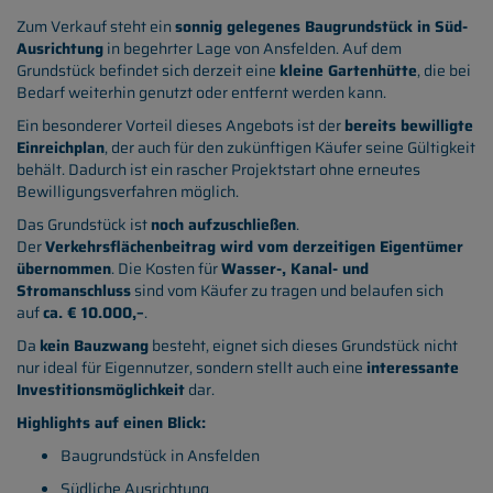
Zum Verkauf steht ein
sonnig gelegenes Baugrundstück in Süd-
Ausrichtung
in begehrter Lage von Ansfelden. Auf dem
Grundstück befindet sich derzeit eine
kleine Gartenhütte
, die bei
Bedarf weiterhin genutzt oder entfernt werden kann.
Ein besonderer Vorteil dieses Angebots ist der
bereits bewilligte
Einreichplan
, der auch für den zukünftigen Käufer seine Gültigkeit
behält. Dadurch ist ein rascher Projektstart ohne erneutes
Bewilligungsverfahren möglich.
Das Grundstück ist
noch aufzuschließen
.
Der
Verkehrsflächenbeitrag wird vom derzeitigen Eigentümer
übernommen
. Die Kosten für
Wasser-, Kanal- und
Stromanschluss
sind vom Käufer zu tragen und belaufen sich
auf
ca. € 10.000,–
.
Da
kein Bauzwang
besteht, eignet sich dieses Grundstück nicht
nur ideal für Eigennutzer, sondern stellt auch eine
interessante
Investitionsmöglichkeit
dar.
Highlights auf einen Blick:
Baugrundstück in Ansfelden
Südliche Ausrichtung