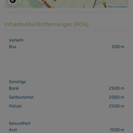
Tiles ©
basemap.at
Infrastruktur/Entfernungen (POIs)
Verkehr
Bus
500 m
Sonstige
Bank
2500 m
Geldautomat
2000 m
Polizei
2500 m
Gesundheit
Arzt
1500 m