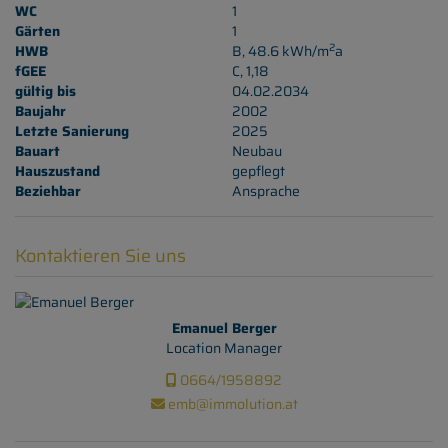
WC
1
Gärten
1
2
HWB
B, 48.6 kWh/m
a
fGEE
C, 1,18
gültig bis
04.02.2034
Baujahr
2002
Letzte Sanierung
2025
Bauart
Neubau
Hauszustand
gepflegt
Beziehbar
Ansprache
Kontaktieren Sie uns
Emanuel Berger
Location Manager
0664/1958892
emb@immolution.at