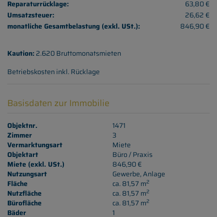
Reparaturrücklage:
63,80 €
Umsatzsteuer:
26,62 €
monatliche Gesamtbelastung (exkl. USt.):
846,90 €
Kaution:
2.620 Bruttomonatsmieten
Betriebskosten inkl. Rücklage
Basisdaten zur Immobilie
Objektnr.
1471
Zimmer
3
Vermarktungsart
Miete
Objektart
Büro / Praxis
Miete (exkl. USt.)
846,90 €
Nutzungsart
Gewerbe
Anlage
2
Fläche
ca. 81,57 m
2
Nutzfläche
ca. 81,57 m
2
Bürofläche
ca. 81,57 m
Bäder
1