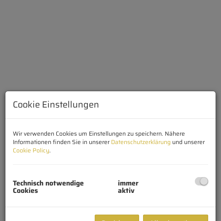
Cookie Einstellungen
Wir verwenden Cookies um Einstellungen zu speichern. Nähere
Informationen finden Sie in unserer
Datenschutzerklärung
und unserer
Cookie Policy
.
Beschreibung
Technisch notwendige
immer
Cookies
aktiv
Ein Büro mit Stil und Substanz – perfekt für den
professionellen Neustart!
Dieses stilvolle Büro überzeugt durch seine hochwertige