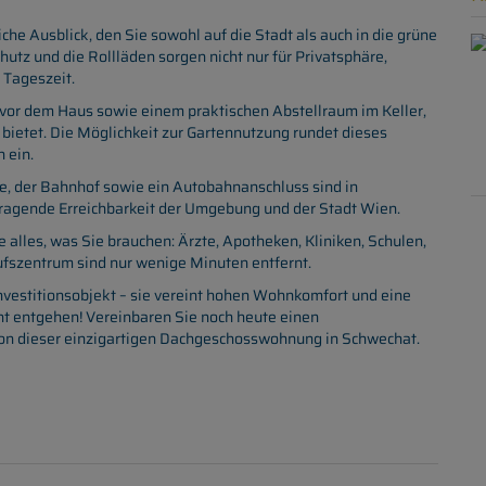
che Ausblick, den Sie sowohl auf die Stadt als auch in die grüne
z und die Rollläden sorgen nicht nur für Privatsphäre,
 Tageszeit.
 vor dem Haus sowie einem praktischen Abstellraum im Keller,
 bietet. Die Möglichkeit zur Gartennutzung rundet dieses
 ein.
e, der Bahnhof sowie ein Autobahnanschluss sind in
rragende Erreichbarkeit der Umgebung und der Stadt Wien.
e alles, was Sie brauchen: Ärzte, Apotheken, Kliniken, Schulen,
ufszentrum sind nur wenige Minuten entfernt.
Investitionsobjekt – sie vereint hohen Wohnkomfort und eine
cht entgehen! Vereinbaren Sie noch heute einen
von dieser einzigartigen Dachgeschosswohnung in Schwechat.