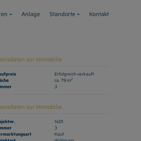
ren
Anlage
Standorte
Kontakt
asisdaten zur Immobilie
aufpreis
Erfolgreich verkauft
2
äche
ca. 79 m
immer
3
asisdaten zur Immobilie
jektnr.
1401
immer
3
ermarktungsart
Kauf
bjektart
Wohnung