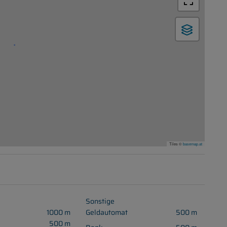
Tiles ©
basemap.at
Sonstige
1000 m
Geldautomat
500 m
500 m