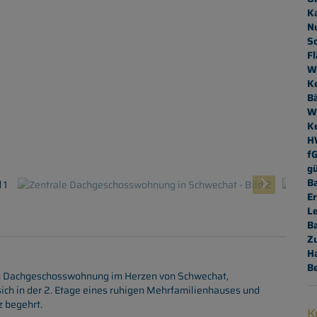
K
N
Sc
Fl
W
Ke
B
W
Ke
H
f
gü
B
Er
L
B
Z
H
B
en Dachgeschosswohnung im Herzen von Schwechat,
sich in der 2. Etage eines ruhigen Mehrfamilienhauses und
z begehrt.
K