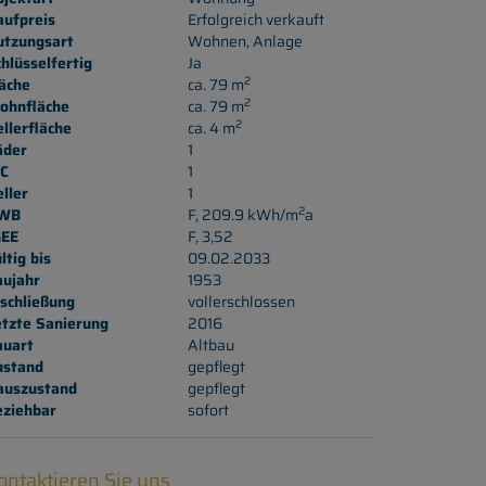
aufpreis
Erfolgreich verkauft
utzungsart
Wohnen
Anlage
hlüsselfertig
Ja
2
äche
ca. 79 m
2
ohnfläche
ca. 79 m
2
llerfläche
ca. 4 m
äder
1
C
1
ller
1
2
WB
F, 209.9 kWh/m
a
GEE
F, 3,52
ltig bis
09.02.2033
aujahr
1953
schließung
vollerschlossen
etzte Sanierung
2016
auart
Altbau
ustand
gepflegt
auszustand
gepflegt
eziehbar
sofort
ontaktieren Sie uns