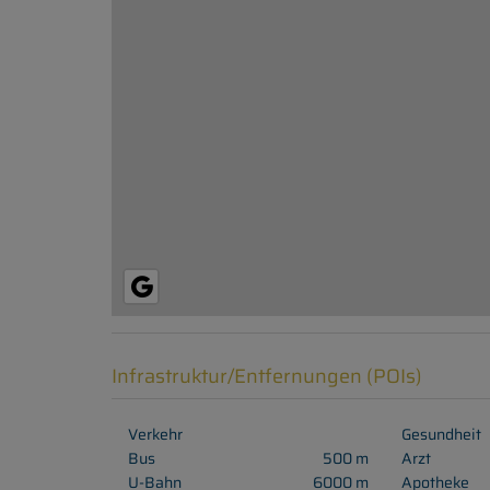
Infrastruktur/Entfernungen (POIs)
Verkehr
Gesundheit
Bus
500 m
Arzt
U-Bahn
6000 m
Apotheke