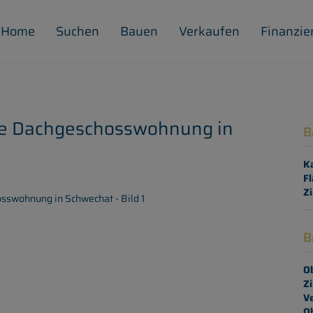
Home
Suchen
Bauen
Verkaufen
Finanzie
rale Dachgeschosswohnung in
B
K
Fl
Z
B
Ob
Z
V
O