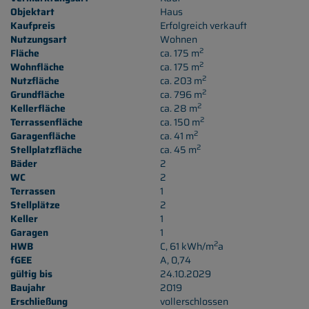
Objektart
Haus
Kaufpreis
Erfolgreich verkauft
Nutzungsart
Wohnen
2
Fläche
ca. 175 m
2
Wohnfläche
ca. 175 m
2
Nutzfläche
ca. 203 m
2
Grundfläche
ca. 796 m
2
Kellerfläche
ca. 28 m
2
Terrassenfläche
ca. 150 m
2
Garagenfläche
ca. 41 m
2
Stellplatzfläche
ca. 45 m
Bäder
2
WC
2
Terrassen
1
Stellplätze
2
Keller
1
Garagen
1
2
HWB
C, 61 kWh/m
a
fGEE
A, 0,74
gültig bis
24.10.2029
Baujahr
2019
Erschließung
vollerschlossen