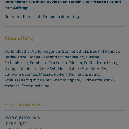
Vereinbaren Sie Ihren exklusiven Termin – wir freuen uns auf
Ihre Anfrage.
Der Vermittler ist als Doppelmakler tätig.
Ausstattung
Außendusche
Außenliegender Sonnenschutz
Bad mit Fenster
Badewanne
Doppel- / Mehrfachverglasung
Dusche
Einbauküche
Fernblick
Flachdach
Fliesen
Fußbodenheizung
Garage
Grünblick
Gäste-WC
Holz
Kabel / Satelliten-TV
Luftwärmepumpe
Massiv
Parkett
Rollladen
Sauna
Schlüsselfertig mit Keller
Swimmingpool
Südwestbalkon / -
terrasse
Zentralheizung
Energieausweis
2
HWB
C, 61 kWh/m
a
fGEE
A, 0,74