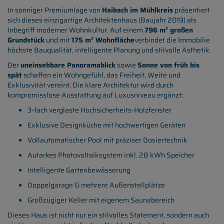
In sonniger Premiumlage von
Haibach im Mühlkreis
präsentiert
sich dieses einzigartige Architektenhaus (Baujahr 2019) als
Inbegriff moderner Wohnkultur. Auf einem
796 m² großen
Grundstück
und mit
175 m² Wohnfläche
verbindet die Immobilie
höchste Bauqualität, intelligente Planung und stilvolle Ästhetik.
Der
uneinsehbare Panoramablick
sowie
Sonne von früh bis
spät
schaffen ein Wohngefühl, das Freiheit, Weite und
Exklusivität vereint. Die klare Architektur wird durch
kompromisslose Ausstattung auf Luxusniveau ergänzt:
3-fach verglaste Hochsicherheits-Holzfenster
Exklusive Designküche mit hochwertigen Geräten
Vollautomatischer Pool mit präziser Dosiertechnik
Autarkes Photovoltaiksystem inkl. 28 kWh Speicher
Intelligente Gartenbewässerung
Doppelgarage & mehrere Außenstellplätze
Großzügiger Keller mit eigenem Saunabereich
Dieses Haus ist nicht nur ein stilvolles Statement, sondern auch