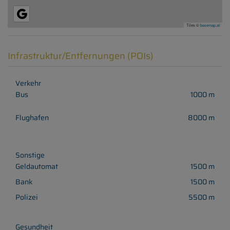
Tiles ©
basemap.at
Infrastruktur/Entfernungen (POIs)
Verkehr
Bus
1000 m
Flughafen
8000 m
Sonstige
Geldautomat
1500 m
Bank
1500 m
Polizei
5500 m
Gesundheit