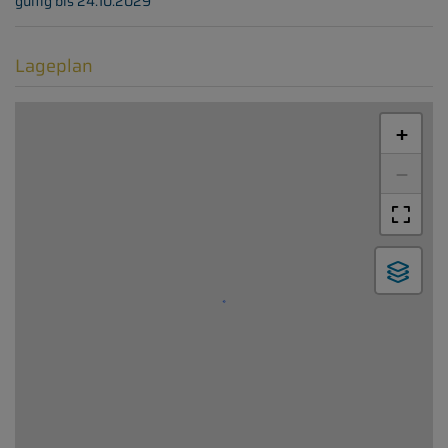
gültig bis
24.10.2029
Lageplan
+
−