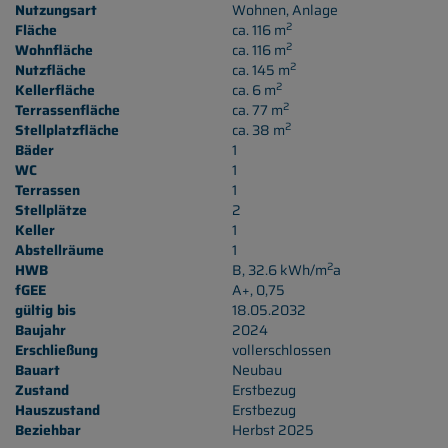
Nutzungsart
Wohnen
Anlage
2
Fläche
ca. 116 m
2
Wohnfläche
ca. 116 m
2
Nutzfläche
ca. 145 m
2
Kellerfläche
ca. 6 m
2
Terrassenfläche
ca. 77 m
2
Stellplatzfläche
ca. 38 m
Bäder
1
WC
1
Terrassen
1
Stellplätze
2
Keller
1
Abstellräume
1
2
HWB
B, 32.6 kWh/m
a
fGEE
A+, 0,75
gültig bis
18.05.2032
Baujahr
2024
Erschließung
vollerschlossen
Bauart
Neubau
Zustand
Erstbezug
Hauszustand
Erstbezug
Beziehbar
Herbst 2025