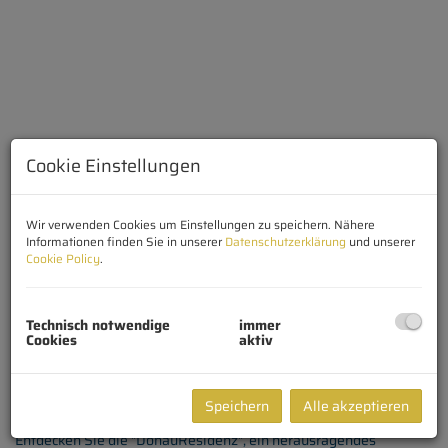
Cookie Einstellungen
Wir verwenden Cookies um Einstellungen zu speichern. Nähere
Informationen finden Sie in unserer
Datenschutzerklärung
und unserer
Cookie Policy
.
Beschreibung
Technisch notwendige
immer
Cookies
aktiv
Exklusives Wohnen in der "DonauResidenz" – Ihr
Speichern
Alle akzeptieren
Traumzuhause in St. Pantaleon
Entdecken Sie die "DonauResidenz", ein herausragendes