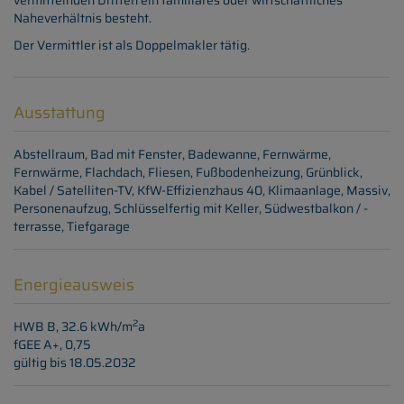
vermittelnden Dritten ein familiäres oder wirtschaftliches
Naheverhältnis besteht.
Der Vermittler ist als Doppelmakler tätig.
Ausstattung
Abstellraum
Bad mit Fenster
Badewanne
Fernwärme
Fernwärme
Flachdach
Fliesen
Fußbodenheizung
Grünblick
Kabel / Satelliten-TV
KfW-Effizienzhaus 40
Klimaanlage
Massiv
Personenaufzug
Schlüsselfertig mit Keller
Südwestbalkon / -
terrasse
Tiefgarage
Energieausweis
2
HWB
B, 32.6 kWh/m
a
fGEE
A+, 0,75
gültig bis
18.05.2032