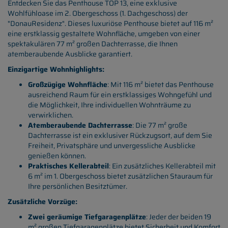
Entdecken Sie das Penthouse TOP 13, eine exklusive
Wohlfühloase im 2. Obergeschoss (1. Dachgeschoss) der
"DonauResidenz". Dieses luxuriöse Penthouse bietet auf 116 m²
eine erstklassig gestaltete Wohnfläche, umgeben von einer
spektakulären 77 m² großen Dachterrasse, die Ihnen
atemberaubende Ausblicke garantiert.
Einzigartige Wohnhighlights:
Großzügige Wohnfläche
: Mit 116 m² bietet das Penthouse
ausreichend Raum für ein erstklassiges Wohngefühl und
die Möglichkeit, Ihre individuellen Wohnträume zu
verwirklichen.
Atemberaubende Dachterrasse
: Die 77 m² große
Dachterrasse ist ein exklusiver Rückzugsort, auf dem Sie
Freiheit, Privatsphäre und unvergessliche Ausblicke
genießen können.
Praktisches Kellerabteil
: Ein zusätzliches Kellerabteil mit
6 m² im 1. Obergeschoss bietet zusätzlichen Stauraum für
Ihre persönlichen Besitztümer.
Zusätzliche Vorzüge:
Zwei geräumige Tiefgaragenplätze
: Jeder der beiden 19
m² großen Tiefgaragenplätze bietet Sicherheit und Komfort