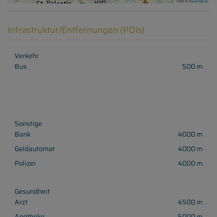
Tiles ©
basemap.at
Infrastruktur/Entfernungen (POIs)
Verkehr
Bus
500 m
Sonstige
Bank
4000 m
Geldautomat
4000 m
Polizei
4000 m
Gesundheit
Arzt
4500 m
Apotheke
5000 m