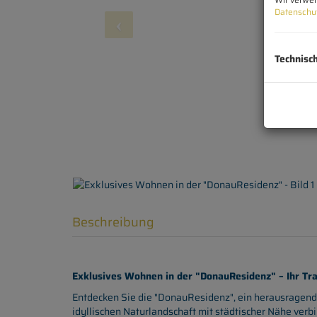
Datenschu
Technisc
Beschreibung
Exklusives Wohnen in der "DonauResidenz" – Ihr Tr
Entdecken Sie die "DonauResidenz", ein herausragen
idyllischen Naturlandschaft mit städtischer Nähe verbi