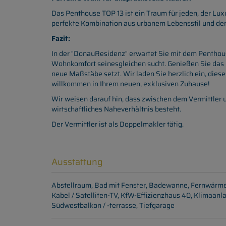
Das Penthouse TOP 13 ist ein Traum für jeden, der Lux
perfekte Kombination aus urbanem Lebensstil und de
Fazit:
In der "DonauResidenz" erwartet Sie mit dem Penthou
Wohnkomfort seinesgleichen sucht. Genießen Sie das 
neue Maßstäbe setzt. Wir laden Sie herzlich ein, dies
willkommen in Ihrem neuen, exklusiven Zuhause!
Wir weisen darauf hin, dass zwischen dem Vermittler u
wirtschaftliches Naheverhältnis besteht.
Der Vermittler ist als Doppelmakler tätig.
Ausstattung
Abstellraum
Bad mit Fenster
Badewanne
Fernwärm
Kabel / Satelliten-TV
KfW-Effizienzhaus 40
Klimaanl
Südwestbalkon / -terrasse
Tiefgarage