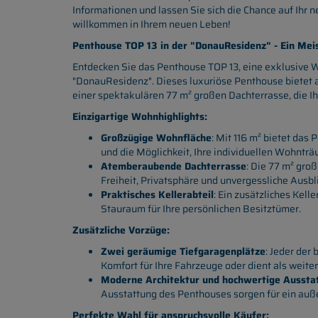
Informationen und lassen Sie sich die Chance auf Ihr 
willkommen in Ihrem neuen Leben!
Penthouse TOP 13 in der "DonauResidenz" - Ein Me
Entdecken Sie das Penthouse TOP 13, eine exklusive W
"DonauResidenz". Dieses luxuriöse Penthouse bietet a
einer spektakulären 77 m² großen Dachterrasse, die I
Einzigartige Wohnhighlights:
Großzügige Wohnfläche
: Mit 116 m² bietet da
und die Möglichkeit, Ihre individuellen Wohnträ
Atemberaubende Dachterrasse
: Die 77 m² gro
Freiheit, Privatsphäre und unvergessliche Ausb
Praktisches Kellerabteil
: Ein zusätzliches Kell
Stauraum für Ihre persönlichen Besitztümer.
Zusätzliche Vorzüge:
Zwei geräumige Tiefgaragenplätze
: Jeder der
Komfort für Ihre Fahrzeuge oder dient als weite
Moderne Architektur und hochwertige Aussta
Ausstattung des Penthouses sorgen für ein a
Perfekte Wahl für anspruchsvolle Käufer: