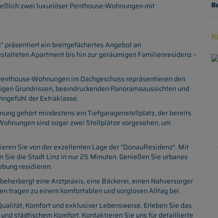
B
ießlich zwei luxuriöser Penthouse-Wohnungen mit
K
 präsentiert ein breitgefächertes Angebot an
stalteten Apartment bis hin zur geräumigen Familienresidenz –
Penthouse-Wohnungen im Dachgeschoss repräsentieren den
äufigen Grundrissen, beeindruckenden Panoramaaussichten und
hngefühl der Extraklasse.
ung gehört mindestens ein Tiefgaragenstellplatz, der bereits
e-Wohnungen sind sogar zwei Stellplätze vorgesehen, um
tieren Sie von der exzellenten Lage der "DonauResidenz". Mit
 Sie die Stadt Linz in nur 25 Minuten. Genießen Sie urbanes
ebung residieren.
eherbergt eine Arztpraxis, eine Bäckerei, einen Nahversorger
en tragen zu einem komfortablen und sorglosen Alltag bei.
ualität, Komfort und exklusiver Lebensweise. Erleben Sie das
d städtischem Komfort. Kontaktieren Sie uns für detaillierte