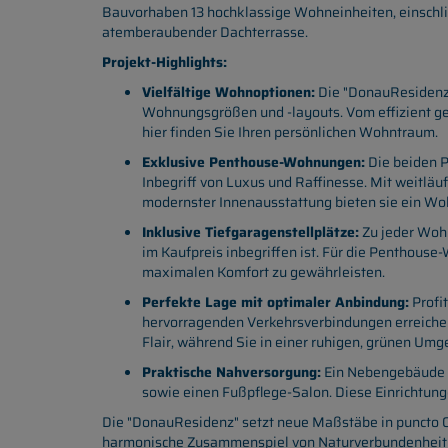
Bauvorhaben 13 hochklassige Wohneinheiten, einschl
atemberaubender Dachterrasse.
Projekt-Highlights:
Vielfältige Wohnoptionen:
Die "DonauResidenz"
Wohnungsgrößen und -layouts. Vom effizient ge
hier finden Sie Ihren persönlichen Wohntraum.
Exklusive Penthouse-Wohnungen:
Die beiden 
Inbegriff von Luxus und Raffinesse. Mit weitl
modernster Innenausstattung bieten sie ein Wo
Inklusive Tiefgaragenstellplätze:
Zu jeder Wohn
im Kaufpreis inbegriffen ist. Für die Penthous
maximalen Komfort zu gewährleisten.
Perfekte Lage mit optimaler Anbindung:
Profi
hervorragenden Verkehrsverbindungen erreichen
Flair, während Sie in einer ruhigen, grünen Umg
Praktische Nahversorgung:
Ein Nebengebäude b
sowie einen Fußpflege-Salon. Diese Einrichtung
Die "DonauResidenz" setzt neue Maßstäbe in puncto Q
harmonische Zusammenspiel von Naturverbundenheit un