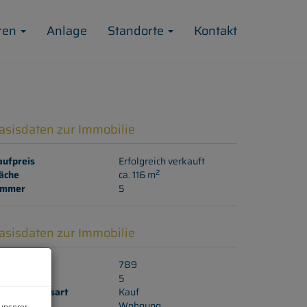
ren
Anlage
Standorte
Kontakt
asisdaten zur Immobilie
aufpreis
Erfolgreich verkauft
2
äche
ca. 116 m
immer
5
asisdaten zur Immobilie
jektnr.
789
immer
5
ermarktungsart
Kauf
bjektart
Wohnung
unserer