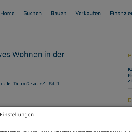
Home
Suchen
Bauen
Verkaufen
Finanzie
ives Wohnen in der
B
K
Fl
Z
B
 Einstellungen
Ob
Z
V
O
den Cookies um Einstellungen zu speichern. Nähere Informationen finden Sie in 