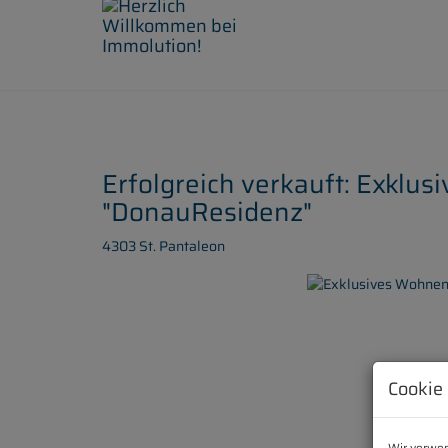
Erfolgreich verkauft: Exklus
"DonauResidenz"
4303 St. Pantaleon
Cookie
Wir verwen