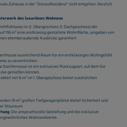
neues Zuhause in der "DonauResidenz" nicht entgehen. Herzlich
isterwerk des luxuriösen Wohnens
ohlfühloase im 2. Obergeschoss (1. Dachgeschoss) der
uf 116 m² eine erstklassig gestaltete Wohnfläche, umgeben von
hnen atemberaubende Ausblicke garantiert.
s Penthouse ausreichend Raum für ein erstklassiges Wohngefühl
ume zu verwirklichen.
ße Dachterrasse ist ein exklusiver Rückzugsort, auf dem Sie
licke genießen können.
erabteil mit 6 m² im 1. Obergeschoss bietet zusätzlichen
 beiden 19 m² großen Tiefgaragenplätze bietet Sicherheit und
rer Stauraum.
ttung
: Die anspruchsvolle Gestaltung und die exklusive
ußergewöhnliches Wohnambiente.