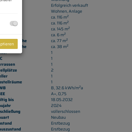
aufpreis
Erfolgreich verkauft
utzungsart
Wohnen
Anlage
2
äche
ca. 116 m
2
ohnfläche
ca. 116 m
2
utzfläche
ca. 145 m
2
llerfläche
ca. 6 m
2
rrassenfläche
ca. 77 m
eptieren
2
ellplatzfläche
ca. 38 m
äder
1
C
1
errassen
1
ellplätze
2
ller
1
bstellräume
1
2
WB
B, 32.6 kWh/m
a
GEE
A+, 0,75
ltig bis
18.05.2032
aujahr
2024
schließung
vollerschlossen
auart
Neubau
ustand
Erstbezug
auszustand
Erstbezug