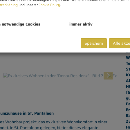
tzerklärung
und unserer
Cookie Policy
.
K
N
Fl
W
h notwendige Cookies
immer aktiv
N
Ke
Te
Speichern
Alle akz
St
B
W
T
St
Ke
A
H
f
gü
B
Er
aumzuhause in St. Pantaleon
B
Z
des Wohnbauprojekt, das exklusiven Wohnkomfort in einer
H
ndet. In St. Pantaleon gelegen, bietet dieses elegante