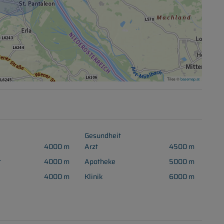
Tiles ©
basemap.at
Gesundheit
4000 m
Arzt
4500 m
t
4000 m
Apotheke
5000 m
4000 m
Klinik
6000 m