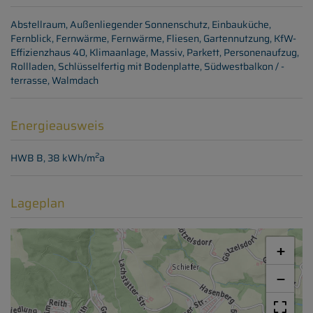
Abstellraum
Außenliegender Sonnenschutz
Einbauküche
Fernblick
Fernwärme
Fernwärme
Fliesen
Gartennutzung
KfW-
Effizienzhaus 40
Klimaanlage
Massiv
Parkett
Personenaufzug
Rollladen
Schlüsselfertig mit Bodenplatte
Südwestbalkon / -
terrasse
Walmdach
Energieausweis
2
HWB
B, 38 kWh/m
a
Lageplan
+
−