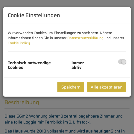
Cookie Einstellungen
Wir verwenden Cookies um Einstellungen zu speichern. Nähere
Informationen finden Sie in unserer
Datenschutzerklärung
und unserer
Cookie Policy
.
Technisch notwendige
immer
Cookies
aktiv
Speichern
Alle akzeptieren
Beschreibung
Diese 66m2 Wohnung bietet 3 zentral begehbare Zimmer und
eine tolle Loggia mit Fernblick im 3. Liftstock.
Das Haus wurde 2018 vollsaniert und wird aus heutiger Sicht in