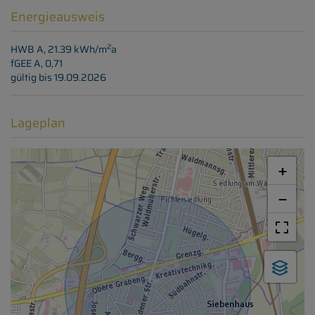
Energieausweis
2
HWB
A, 21.39 kWh/m
a
fGEE
A, 0,71
gültig bis
19.09.2026
Lageplan
+
−