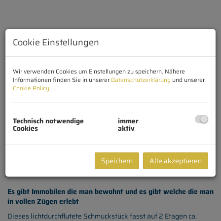
Cookie Einstellungen
Wir verwenden Cookies um Einstellungen zu speichern. Nähere
Informationen finden Sie in unserer
Datenschutzerklärung
und unserer
Cookie Policy
.
Technisch notwendige
immer
Cookies
aktiv
Speichern
Alle akzeptieren
Beschreibung
Es gibt Immobilen die man bewohnt und es gibt welche die man
in vollen Zügen erlebt
Dieses lichtdurchflutete Schmuckstück fasst auf 2 Etagen ca.