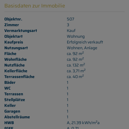
Basisdaten zur Immobilie
Objektnr.
507
Zimmer
3
Vermarktungsart
Kauf
Objektart
Wohnung
Kaufpreis
Erfolgreich verkauft
Nutzungsart
Wohnen
Anlage
2
Fläche
ca. 92 m
2
Wohnfläche
ca. 92 m
2
Nutzfläche
ca. 132 m
2
Kellerfläche
ca. 3,71 m
2
Terrassenfläche
ca. 40 m
Bäder
1
WC
1
Terrassen
1
Stellplätze
1
Keller
1
Garagen
1
Abstellräume
1
2
HWB
A, 21.39 kWh/m
a
fGEE
A, 0,71