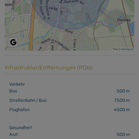
Tiles ©
basemap.at
Infrastruktur/Entfernungen (POIs)
Verkehr
Bus
500 m
Straßenbahn / Bus
7500 m
Flughafen
4500 m
Gesundheit
Arzt
500 m